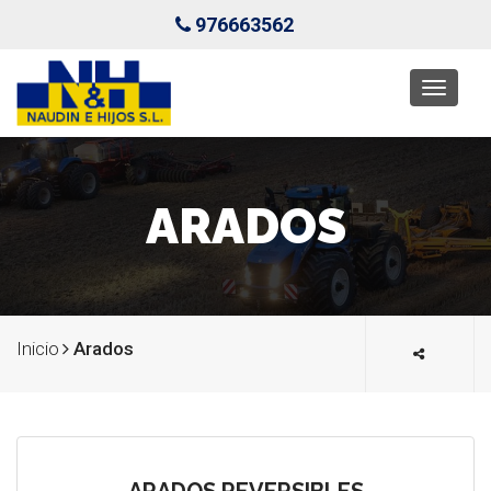
976663562
Toggl
naviga
ARADOS
Inicio
Arados